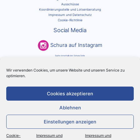
Ausschüsse
Koordinierungsstelle und Lotsenberatung
Impressum und Datenschutz
Cookie-Richtlinie
Social Media
Schura auf Instagram
Suche innerhalb der Schura Seite
Suchen
Wir verwenden Cookies, um unsere Website und unseren Service zu
nach:
optimieren.
Copyright © 2026 SCHURA Hamburg e.V.
Cookies akzeptieren
Ablehnen
Einstellungen anzeigen
Cookie-
Impressum und
Impressum und