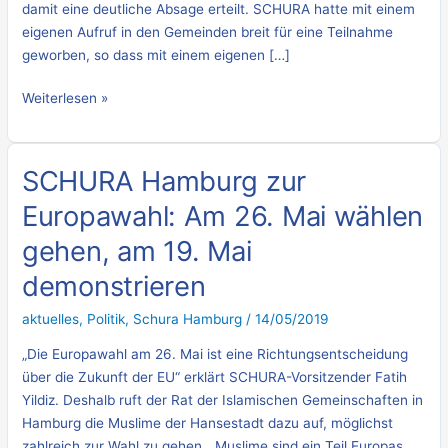
damit eine deutliche Absage erteilt. SCHURA hatte mit einem
eigenen Aufruf in den Gemeinden breit für eine Teilnahme
geworben, so dass mit einem eigenen […]
Weiterlesen »
SCHURA Hamburg zur
SCHURA
Hamburg
Europawahl: Am 26. Mai wählen
zur
gehen, am 19. Mai
Europawahl:
Am
demonstrieren
26.
Mai
aktuelles
,
Politik
,
Schura Hamburg
/
14/05/2019
wählen
„Die Europawahl am 26. Mai ist eine Richtungsentscheidung
gehen,
über die Zukunft der EU“ erklärt SCHURA-Vorsitzender Fatih
am
Yildiz. Deshalb ruft der Rat der Islamischen Gemeinschaften in
19.
Hamburg die Muslime der Hansestadt dazu auf, möglichst
Mai
zahlreich zur Wahl zu gehen. „Muslime sind ein Teil Europas