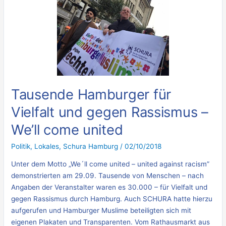
Tausende
Hamburger
für
Vielfalt
und
gegen
Rassismus
–
Tausende Hamburger für
We’ll
Vielfalt und gegen Rassismus –
come
united
We’ll come united
Politik
,
Lokales
,
Schura Hamburg
/
02/10/2018
Unter dem Motto „We´ll come united – united against racism”
demonstrierten am 29.09. Tausende von Menschen – nach
Angaben der Veranstalter waren es 30.000 – für Vielfalt und
gegen Rassismus durch Hamburg. Auch SCHURA hatte hierzu
aufgerufen und Hamburger Muslime beteiligten sich mit
eigenen Plakaten und Transparenten. Vom Rathausmarkt aus