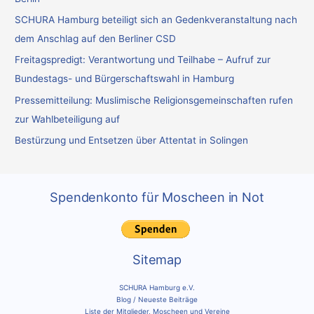
n
SCHURA Hamburg beteiligt sich an Gedenkveranstaltung nach
a
dem Anschlag auf den Berliner CSD
c
Freitagspredigt: Verantwortung und Teilhabe – Aufruf zur
h
Bundestags- und Bürgerschaftswahl in Hamburg
:
Pressemitteilung: Muslimische Religionsgemeinschaften rufen
zur Wahlbeteiligung auf
Bestürzung und Entsetzen über Attentat in Solingen
Spendenkonto für Moscheen in Not
Sitemap
SCHURA Hamburg e.V.
Blog / Neueste Beiträge
Liste der Mitglieder, Moscheen und Vereine