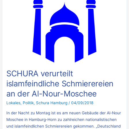
verurteilt
islamfeindliche
Schmierereien
an
der
Al-
Nour-
Moschee
SCHURA verurteilt
islamfeindliche Schmierereien
an der Al-Nour-Moschee
Lokales
,
Politik
,
Schura Hamburg
/
04/09/2018
In der Nacht zu Montag ist es am neuen Gebäude der Al-Nour
Moschee in Hamburg-Horn zu zahlreichen nationalistischen
und islamfeindlichen Schmierereien gekommen. „Deutschland