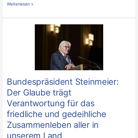
Weiterlesen »
Bundespräsident
Steinmeier:
Der
Glaube
trägt
Verantwortung
für
das
Bundespräsident Steinmeier:
friedliche
Der Glaube trägt
und
gedeihliche
Verantwortung für das
Zusammenleben
friedliche und gedeihliche
aller
in
Zusammenleben aller in
unserem
unserem Land
Land