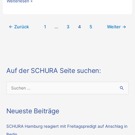
Weiterlesen »
←
Zurück
1
…
3
4
5
Weiter
→
Auf der SCHURA Seite suchen:
S
u
c
Neueste Beiträge
h
e
SCHURA Hamburg reagiert mit Freitagspredigt auf Anschlag in
n
Berlin