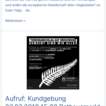
demonstrieren
und wollen die europäische Gesellschaft aktiv mitgestalten“ so
Fatih Yildiz. Als
Weiterlesen »
Aufruf:
Kundgebung
23.03.2019
15:00
Rathausmarkt
–
Terroranschläge
auf
Moscheen
–
Gemeint
Aufruf: Kundgebung
sind
wir