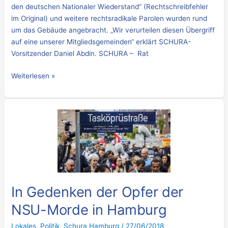
den deutschen Nationaler Wiederstand“ (Rechtschreibfehler
im Original) und weitere rechtsradikale Parolen wurden rund
um das Gebäude angebracht. „Wir verurteilen diesen Übergriff
auf eine unserer Mitgliedsgemeinden“ erklärt SCHURA-
Vorsitzender Daniel Abdin. SCHURA – Rat
Weiterlesen »
In
Gedenken
der
Opfer
der
NSU-
Morde
In Gedenken der Opfer der
in
NSU-Morde in Hamburg
Hamburg
Lokales
,
Politik
,
Schura Hamburg
/
27/06/2018