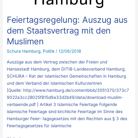
mit
den
Muslimen
Feiertagsregelung: Auszug aus
dem Staatsvertrag mit den
Muslimen
Schura Hamburg
,
Politik
/
12/06/2018
Auszüge aus dem Vertrag zwischen der Freien und
Hansestadt Hamburg, dem DITIB-Landesverband Hamburg,
SCHURA – Rat der Islamischen Gemeinschaften in Hamburg
und dem Verband der Islamischen Kulturzentren
[Quelle: http://www.hamburg.de/contentblob/3551370/373c7
9022a3cc28025f815d9a33d2b49/data/download-muslim-
verbaende.pdf ] Artikel 3 Islamische Feiertage Folgende
islamische Feiertage sind kirchliche Feiertage im Sinne des
Hamburger Feier- tagsgesetzes mit den Rechten aus § 3 des
Feiertagsgesetzes für islamische