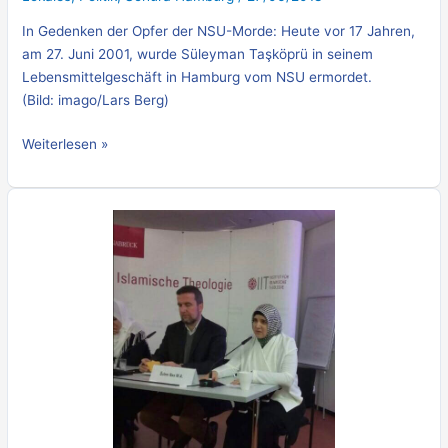
In Gedenken der Opfer der NSU-Morde: Heute vor 17 Jahren,
am 27. Juni 2001, wurde Süleyman Taşköprü in seinem
Lebensmittelgeschäft in Hamburg vom NSU ermordet.
(Bild: imago/Lars Berg)
Weiterlesen »
Hamburger
CDU
wärmt
bereits
gescheiterte
Phantomdebatte
auf