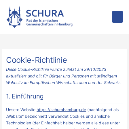
Zum
Inhalt
springen
Consent
Consent
Consent
Consent
Consent
Consent
Consent
Consent
Consent
Consent
Consent
Consent
Consent
Marketing
to
to
to
to
to
to
to
to
to
to
to
to
to
service
service
service
service
service
service
service
service
service
service
service
service
service
elementor
wordpress
google-
gdpr-
google-
google-
google-
facebook
twitter
litespeed
youtube
paypal
verschieden
Cookie-Richtlinie
analytics
cookie-
fonts
recaptcha
maps
Diese Cookie-Richtlinie wurde zuletzt am 29/10/2023
consent
aktualisiert und gilt für Bürger und Personen mit ständigem
Wohnsitz im Europäischen Wirtschaftsraum und der Schweiz.
1. Einführung
Unsere Website
https://schurahamburg.de
(nachfolgend als
„Website“ bezeichnet) verwendet Cookies und ähnliche
Technologien (der Einfachheit halber werden alle diese unter