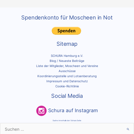
Spendenkonto für Moscheen in Not
Sitemap
SCHURA Hamburg e.V.
Blog / Neueste Beiträge
Liste der Mitglieder, Moscheen und Vereine
Ausschüsse
Koordinierungsstelle und Lotsenberatung
Impressum und Datenschutz
Cookie-Richtlinie
Social Media
Schura auf Instagram
Suche innerhalb der Schura Seite
Suchen
nach: