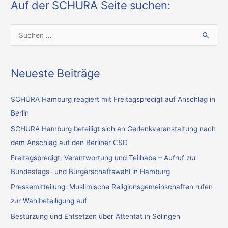
Auf der SCHURA Seite suchen:
S
u
c
Neueste Beiträge
h
e
SCHURA Hamburg reagiert mit Freitagspredigt auf Anschlag in
n
Berlin
n
SCHURA Hamburg beteiligt sich an Gedenkveranstaltung nach
a
dem Anschlag auf den Berliner CSD
c
Freitagspredigt: Verantwortung und Teilhabe – Aufruf zur
h
Bundestags- und Bürgerschaftswahl in Hamburg
:
Pressemitteilung: Muslimische Religionsgemeinschaften rufen
zur Wahlbeteiligung auf
Bestürzung und Entsetzen über Attentat in Solingen