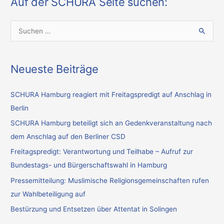
Auf der SCHURA Seite suchen:
S
u
c
Neueste Beiträge
h
e
SCHURA Hamburg reagiert mit Freitagspredigt auf Anschlag in
n
Berlin
n
SCHURA Hamburg beteiligt sich an Gedenkveranstaltung nach
a
dem Anschlag auf den Berliner CSD
c
Freitagspredigt: Verantwortung und Teilhabe – Aufruf zur
h
Bundestags- und Bürgerschaftswahl in Hamburg
:
Pressemitteilung: Muslimische Religionsgemeinschaften rufen
zur Wahlbeteiligung auf
Bestürzung und Entsetzen über Attentat in Solingen