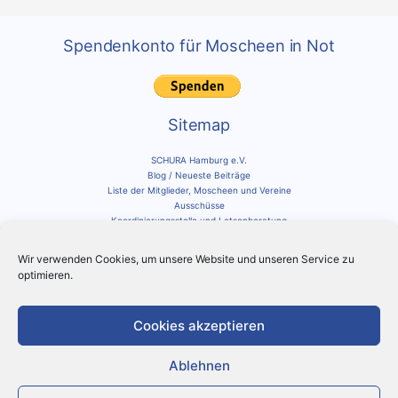
Spendenkonto für Moscheen in Not
Sitemap
SCHURA Hamburg e.V.
Blog / Neueste Beiträge
Liste der Mitglieder, Moscheen und Vereine
Ausschüsse
Koordinierungsstelle und Lotsenberatung
Impressum und Datenschutz
Cookie-Richtlinie
Wir verwenden Cookies, um unsere Website und unseren Service zu
optimieren.
Social Media
Schura auf Instagram
Cookies akzeptieren
Suche innerhalb der Schura Seite
Ablehnen
Suchen
nach: