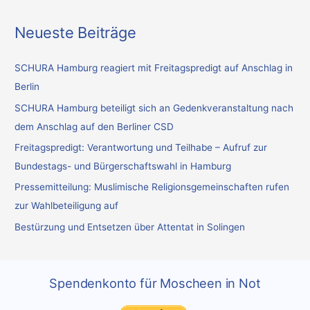
u
c
Neueste Beiträge
h
e
SCHURA Hamburg reagiert mit Freitagspredigt auf Anschlag in
n
Berlin
n
SCHURA Hamburg beteiligt sich an Gedenkveranstaltung nach
a
dem Anschlag auf den Berliner CSD
c
Freitagspredigt: Verantwortung und Teilhabe – Aufruf zur
h
Bundestags- und Bürgerschaftswahl in Hamburg
:
Pressemitteilung: Muslimische Religionsgemeinschaften rufen
zur Wahlbeteiligung auf
Bestürzung und Entsetzen über Attentat in Solingen
Spendenkonto für Moscheen in Not