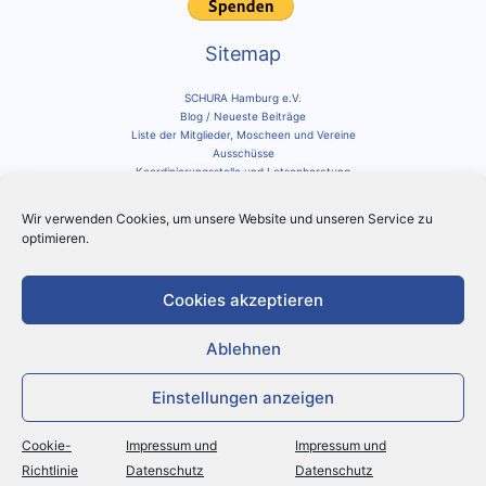
Sitemap
SCHURA Hamburg e.V.
Blog / Neueste Beiträge
Liste der Mitglieder, Moscheen und Vereine
Ausschüsse
Koordinierungsstelle und Lotsenberatung
Impressum und Datenschutz
Cookie-Richtlinie
Wir verwenden Cookies, um unsere Website und unseren Service zu
optimieren.
Social Media
Schura auf Instagram
Cookies akzeptieren
Suche innerhalb der Schura Seite
Ablehnen
Suchen
nach:
Einstellungen anzeigen
Cookie-
Impressum und
Impressum und
Copyright © 2026 SCHURA Hamburg e.V.
Richtlinie
Datenschutz
Datenschutz