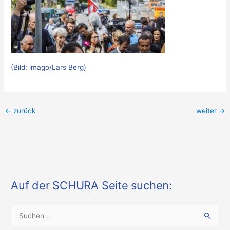
(Bild: imago/Lars Berg)
←
zurück
weiter
→
Auf der SCHURA Seite suchen:
S