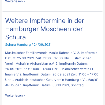
Weiterlesen »
Weitere Impftermine in der
Weitere
Impftermine
Hamburger Moscheen der
in
Schura
der
Hamburger
Schura Hamburg
/
24/09/2021
Moscheen
der
Muslimischer Familienverein Masjid Rahma e.V. 2. Impftermin
Schura
Datum: 25.09.2021 Zeit: 11:00 – 17:00 Uhr … Islamischer
Verein Muhajirin Afghanistan e.V. 2. Impftermin Datum:
26.09.2021 Zeit: 11:00 – 17:00 Uhr … Islamischer Verein El-
Iman e.V 2. Impftermin Datum: 26.09.2021 Zeit: 11:00 – 17:00
Uhr … Arabisch-deutscher Kulturverein Hamburg e.V. „Masjid“
Al-Houda 1. Impftermin Datum: 03.10.2021, Sonntag
Weiterlesen »