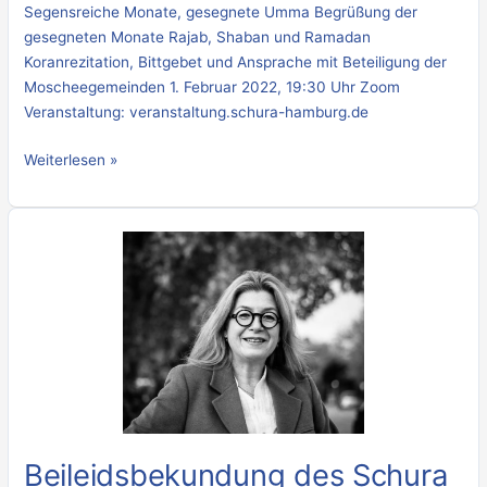
Segensreiche Monate, gesegnete Umma Begrüßung der
gesegneten Monate Rajab, Shaban und Ramadan
Koranrezitation, Bittgebet und Ansprache mit Beteiligung der
Moscheegemeinden 1. Februar 2022, 19:30 Uhr Zoom
Veranstaltung: veranstaltung.schura-hamburg.de
Weiterlesen »
Beileidsbekundung
des
Schura
Vorstandes
zum
plötzlichen
Tod
von
Meryem
Beileidsbekundung des Schura
Çelikkol