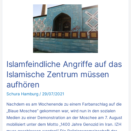
Islamfeindliche
Angriffe
auf
das
Islamische
Zentrum
müssen
aufhören
Islamfeindliche Angriffe auf das
Islamische Zentrum müssen
aufhören
Schura Hamburg
/
29/07/2021
Nachdem es am Wochenende zu einem Farbanschlag auf die
„Blaue Moschee“ gekommen war, wird nun in den sozialen
Medien zu einer Demonstration an der Moschee am 7. August
mobilisiert unter dem Motto „1400 Jahre Genozid im Iran. IZH
muss geschlossen werden!“ Die Religionsgemeinschaft der