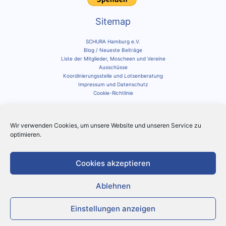
Sitemap
SCHURA Hamburg e.V.
Blog / Neueste Beiträge
Liste der Mitglieder, Moscheen und Vereine
Ausschüsse
Koordinierungsstelle und Lotsenberatung
Impressum und Datenschutz
Cookie-Richtlinie
Social Media
Wir verwenden Cookies, um unsere Website und unseren Service zu
Schura auf Instagram
optimieren.
Suche innerhalb der Schura Seite
Cookies akzeptieren
Suchen
nach:
Ablehnen
Copyright © 2026 SCHURA Hamburg e.V.
Einstellungen anzeigen