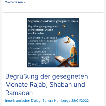
Weiterlesen »
Begrüßung
der
gesegneten
Monate
Rajab,
Shaban
und
Ramadan
Begrüßung der gesegneten
Monate Rajab, Shaban und
Ramadan
Innerislamischer Dialog
,
Schura Hamburg
/
28/01/2022