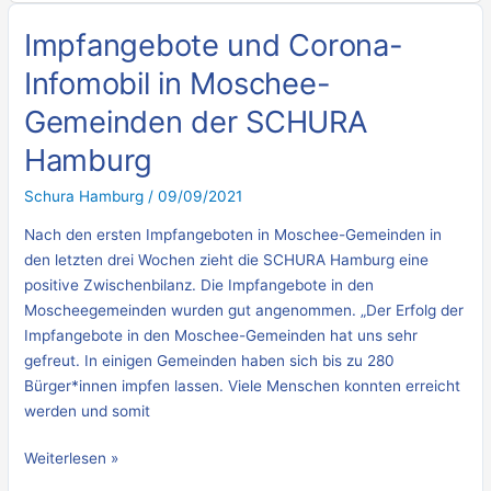
Impfangebote und Corona-
Impfangebote
und
Infomobil in Moschee-
Corona-
Gemeinden der SCHURA
Infomobil
in
Hamburg
Moschee-
Gemeinden
Schura Hamburg
/
09/09/2021
der
Nach den ersten Impfangeboten in Moschee-Gemeinden in
SCHURA
den letzten drei Wochen zieht die SCHURA Hamburg eine
Hamburg
positive Zwischenbilanz. Die Impfangebote in den
Moscheegemeinden wurden gut angenommen. „Der Erfolg der
Impfangebote in den Moschee-Gemeinden hat uns sehr
gefreut. In einigen Gemeinden haben sich bis zu 280
Bürger*innen impfen lassen. Viele Menschen konnten erreicht
werden und somit
Weiterlesen »