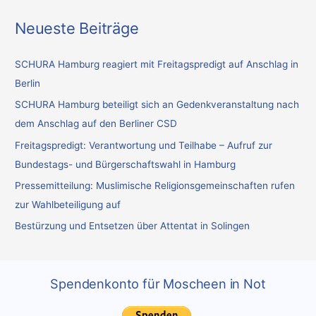
c
Neueste Beiträge
h
e
SCHURA Hamburg reagiert mit Freitagspredigt auf Anschlag in
n
Berlin
n
SCHURA Hamburg beteiligt sich an Gedenkveranstaltung nach
a
dem Anschlag auf den Berliner CSD
c
Freitagspredigt: Verantwortung und Teilhabe – Aufruf zur
h
Bundestags- und Bürgerschaftswahl in Hamburg
:
Pressemitteilung: Muslimische Religionsgemeinschaften rufen
zur Wahlbeteiligung auf
Bestürzung und Entsetzen über Attentat in Solingen
Spendenkonto für Moscheen in Not