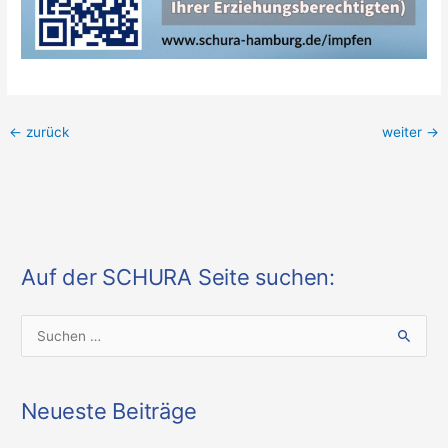
←
zurück
weiter
→
Auf der SCHURA Seite suchen:
S
u
c
Neueste Beiträge
h
e