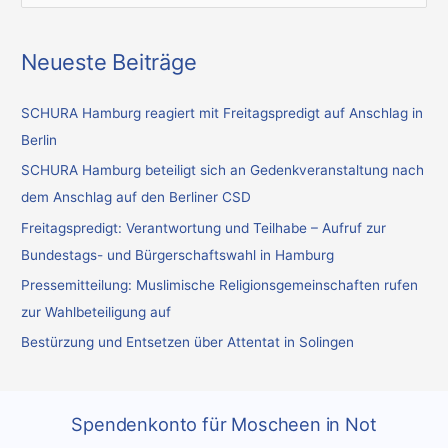
u
c
Neueste Beiträge
h
e
SCHURA Hamburg reagiert mit Freitagspredigt auf Anschlag in
n
Berlin
n
SCHURA Hamburg beteiligt sich an Gedenkveranstaltung nach
a
dem Anschlag auf den Berliner CSD
c
Freitagspredigt: Verantwortung und Teilhabe – Aufruf zur
h
Bundestags- und Bürgerschaftswahl in Hamburg
:
Pressemitteilung: Muslimische Religionsgemeinschaften rufen
zur Wahlbeteiligung auf
Bestürzung und Entsetzen über Attentat in Solingen
Spendenkonto für Moscheen in Not