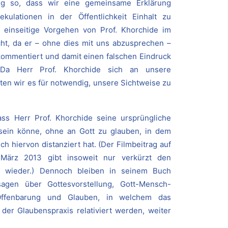
ng so, dass wir eine gemeinsame Erklärung
kulationen in der Öffentlichkeit Einhalt zu
s einseitige Vorgehen von Prof. Khorchide im
ht, da er – ohne dies mit uns abzusprechen –
g kommentiert und damit einen falschen Eindruck
t. Da Herr Prof. Khorchide sich an unsere
hten wir es für notwendig, unsere Sichtweise zu
dass Herr Prof. Khorchide seine ursprüngliche
ein könne, ohne an Gott zu glauben, in dem
ch hiervon distanziert hat. (Der Filmbeitrag auf
ärz 2013 gibt insoweit nur verkürzt den
hs wieder.) Dennoch bleiben in seinem Buch
sagen über Gottesvorstellung, Gott-Mensch-
, Offenbarung und Glauben, in welchem das
er Glaubenspraxis relativiert werden, weiter