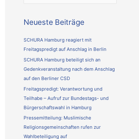
u
c
Neueste Beiträge
h
e
SCHURA Hamburg reagiert mit
n
Freitagspredigt auf Anschlag in Berlin
n
SCHURA Hamburg beteiligt sich an
a
Gedenkveranstaltung nach dem Anschlag
c
auf den Berliner CSD
h
Freitagspredigt: Verantwortung und
:
Teilhabe – Aufruf zur Bundestags- und
Bürgerschaftswahl in Hamburg
Pressemitteilung: Muslimische
Religionsgemeinschaften rufen zur
Wahlbeteiligung auf