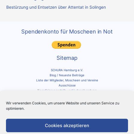
Bestürzung und Entsetzen über Attentat in Solingen
Spendenkonto für Moscheen in Not
Sitemap
SCHURA Hamburg e.V.
Blog / Neueste Beiträge
Liste der Mitglieder, Moscheen und Vereine
Ausschüsse
Koordinierungsstelle und Lotsenberatung
Impressum und Datenschutz
Cookie-Richtlinie
Wir verwenden Cookies, um unsere Website und unseren Service zu
optimieren.
Social Media
Schura auf Instagram
Cookies akzeptieren