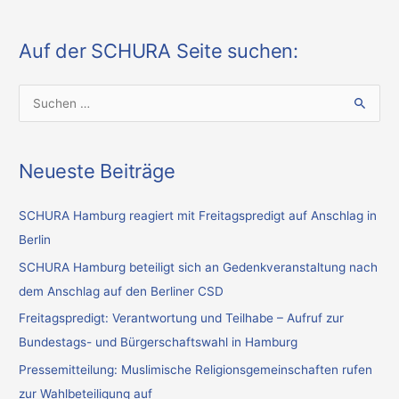
Auf der SCHURA Seite suchen:
S
u
c
Neueste Beiträge
h
e
SCHURA Hamburg reagiert mit Freitagspredigt auf Anschlag in
n
Berlin
n
SCHURA Hamburg beteiligt sich an Gedenkveranstaltung nach
a
dem Anschlag auf den Berliner CSD
c
Freitagspredigt: Verantwortung und Teilhabe – Aufruf zur
h
Bundestags- und Bürgerschaftswahl in Hamburg
:
Pressemitteilung: Muslimische Religionsgemeinschaften rufen
zur Wahlbeteiligung auf