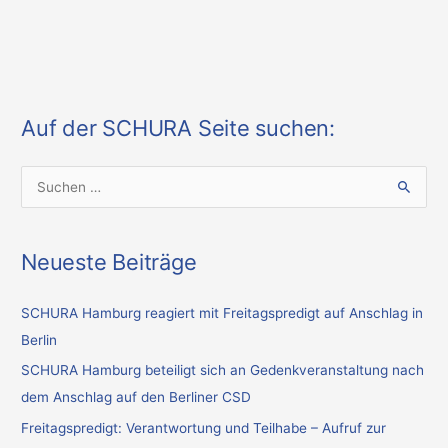
Auf der SCHURA Seite suchen:
S
u
c
Neueste Beiträge
h
e
SCHURA Hamburg reagiert mit Freitagspredigt auf Anschlag in
n
Berlin
n
SCHURA Hamburg beteiligt sich an Gedenkveranstaltung nach
a
dem Anschlag auf den Berliner CSD
c
Freitagspredigt: Verantwortung und Teilhabe – Aufruf zur
h