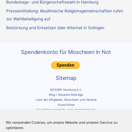
Bundestags- und Bürgerschaftswahl in Hamburg
:
Pressemitteilung: Muslimische Religionsgemeinschaften rufen
zur Wahlbeteiligung auf
Bestürzung und Entsetzen über Attentat in Solingen
Spendenkonto für Moscheen in Not
Sitemap
SCHURA Hamburg e.V.
Blog / Neueste Beiträge
Liste der Mitglieder, Moscheen und Vereine
Ausschüsse
Koordinierungsstelle und Lotsenberatung
Impressum und Datenschutz
Cookie-Richtlinie
Wir verwenden Cookies, um unsere Website und unseren Service zu
optimieren.
Social Media