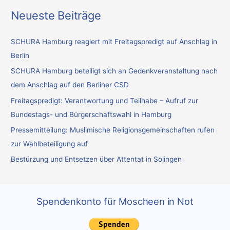
c
Neueste Beiträge
h
e
SCHURA Hamburg reagiert mit Freitagspredigt auf Anschlag in
n
Berlin
n
SCHURA Hamburg beteiligt sich an Gedenkveranstaltung nach
a
dem Anschlag auf den Berliner CSD
c
Freitagspredigt: Verantwortung und Teilhabe – Aufruf zur
h
Bundestags- und Bürgerschaftswahl in Hamburg
:
Pressemitteilung: Muslimische Religionsgemeinschaften rufen
zur Wahlbeteiligung auf
Bestürzung und Entsetzen über Attentat in Solingen
Spendenkonto für Moscheen in Not