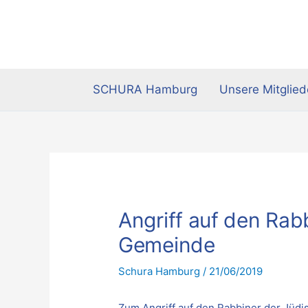
Zum
Inhalt
springen
SCHURA Hamburg
Unsere Mitglied
Angriff auf den Rab
Gemeinde
Schura Hamburg
/
21/06/2019
Zum Angriff auf den Rabbiner der Jü