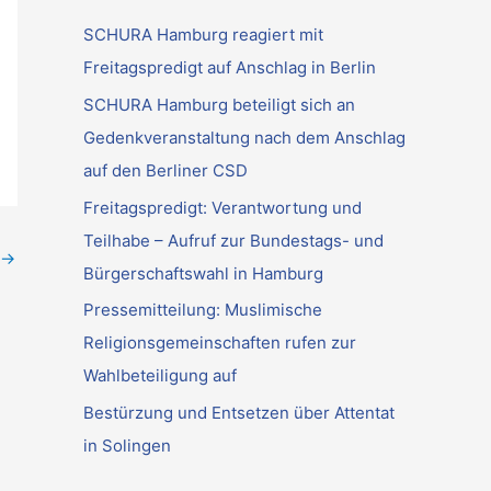
e
SCHURA Hamburg reagiert mit
n
Freitagspredigt auf Anschlag in Berlin
n
SCHURA Hamburg beteiligt sich an
a
Gedenkveranstaltung nach dem Anschlag
c
auf den Berliner CSD
h
Freitagspredigt: Verantwortung und
:
Teilhabe – Aufruf zur Bundestags- und
→
Bürgerschaftswahl in Hamburg
Pressemitteilung: Muslimische
Religionsgemeinschaften rufen zur
Wahlbeteiligung auf
Bestürzung und Entsetzen über Attentat
in Solingen