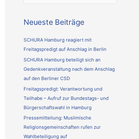
u
c
Neueste Beiträge
h
e
SCHURA Hamburg reagiert mit
n
Freitagspredigt auf Anschlag in Berlin
n
SCHURA Hamburg beteiligt sich an
a
Gedenkveranstaltung nach dem Anschlag
c
auf den Berliner CSD
h
Freitagspredigt: Verantwortung und
:
Teilhabe – Aufruf zur Bundestags- und
Bürgerschaftswahl in Hamburg
Pressemitteilung: Muslimische
Religionsgemeinschaften rufen zur
Wahlbeteiligung auf